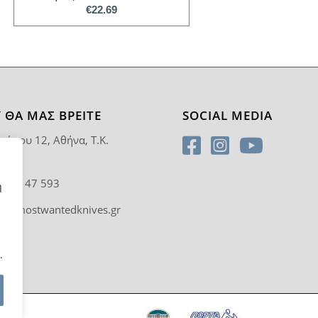
€
22.69
 ΘΑ ΜΑΣ ΒΡΕΊΤΕ
SOCIAL MEDIA
ρύπου 12, Αθήνα, T.K.
5
0 92 47 593
η
fo@mostwantedknives.gr
.