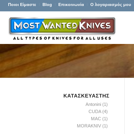
Ποιοι Είμαστε
Blog
Επικοινωνία
Ο λογαριασμός μου
ΚΑΤΑΣΚΕΥΑΣΤΉΣ
Antonini
(1)
CUDA
(4)
MAC
(1)
MORAKNIV
(1)