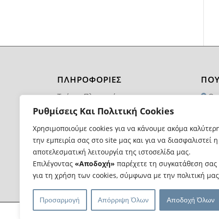
ΠΛΗΡΟΦΟΡΙΕΣ
ΠΟΥ
Τρόποι Πληρωμής
Θα
1174
Ρυθμίσεις Και Πολιτική Cookies
Τρόποι και Κόστος Αποστολής
21
Χρησιμοποιούμε cookies για να κάνουμε ακόμα καλύτερ
Επιστροφές Προϊόντων
την εμπειρία σας στο site μας και για να διασφαλιστεί η
in
Όροι Χρήσης
αποτελεσματική λειτουργία της ιστοσελίδα μας.
Επιλέγοντας
«Αποδοχή»
παρέχετε τη συγκατάθεση σας
για τη χρήση των cookies, σύμφωνα με την πολιτική μας
Προσαρμογή
Απόρριψη Όλων
Αποδοχή Όλων