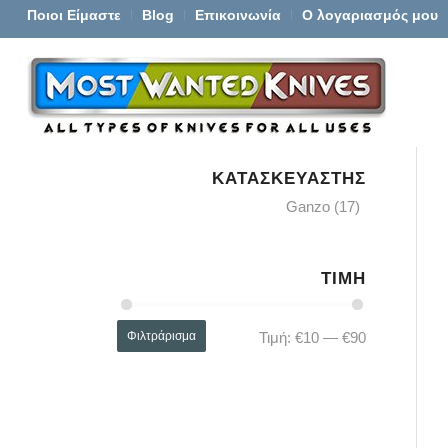
Ποιοι Είμαστε
Blog
Επικοινωνία
Ο λογαριασμός μου
ΚΑΤΑΣΚΕΥΑΣΤΉΣ
Ganzo
(17)
ΤΙΜΉ
Φιλτράρισμα
Τιμή:
€10
—
€90