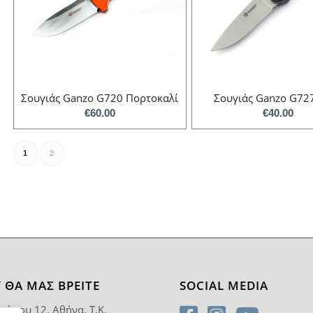
Σουγιάς Ganzo G720 Πορτοκαλί
Σουγιάς Ganzo G7
€
60.00
€
40.00
1
2
 ΘΑ ΜΑΣ ΒΡΕΊΤΕ
SOCIAL MEDIA
ρύπου 12, Αθήνα, T.K.