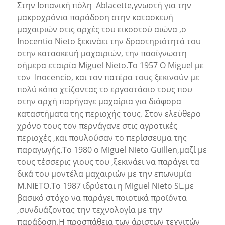
Στην Ισπανική πόλη Ablacette,γνωστή για την
μακροχρόνια παράδοση στην κατασκευή
μαχαιριών στις αρχές του εικοστού αιώνα ,ο
Inocentio Nieto ξεκινάει την δραστηριότητά του
στην κατασκευή μαχαιριών, την πασίγνωστη
σήμερα εταιρία Miguel Nieto.To 1957 O Miguel με
τον Inocencio, και τον πατέρα τους ξεκινούν με
πολύ κόπο χτίζοντας το εργοστάσιο τους που
στην αρχή παρήγαγε μαχαίρια για διάφορα
καταστήματα της περιοχής τους. Στον ελεύθερο
χρόνο τους τον περνάγανε στις αγροτικές
περιοχές ,και πουλούσαν το περίσσευμα της
παραγωγής.Το 1980 ο Miguel Nieto Guillen,μαζί με
τους τέσσερις γιους του ,ξεκινάει να παράγει τα
δικά του μοντέλα μαχαιριών με την επωνυμία
Μ.NIETO.Το 1987 ιδρύεται η Miguel Nieto SL.με
βασικό στόχο να παράγει ποιοτικά προϊόντα
,συνδυάζοντας την τεχνολογία με την
παράδοση.Η προσπάθεια των άριστων τεχνιτών