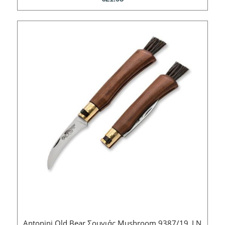
Antonini Old Bear Σουγιάς Mushroom 9387/19_LN