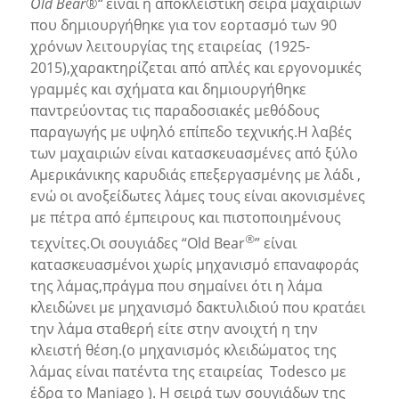
Old Bear
®
“
είναι η αποκλειστική σειρά μαχαιριών
που δημιουργήθηκε για τον εορτασμό των 90
χρόνων λειτουργίας της εταιρείας (1925-
2015),χαρακτηρίζεται από απλές και εργονομικές
γραμμές και σχήματα και δημιουργήθηκε
παντρεύοντας τις παραδοσιακές μεθόδους
παραγωγής με υψηλό επίπεδο τεχνικής.Η λαβές
των μαχαιριών είναι κατασκευασμένες από ξύλο
Αμερικάνικης καρυδιάς επεξεργασμένης με λάδι ,
ενώ οι ανοξείδωτες λάμες τους είναι ακονισμένες
με πέτρα από έμπειρους και πιστοποιημένους
®
τεχνίτες.Οι σουγιάδες “Old Bear
” είναι
κατασκευασμένοι χωρίς μηχανισμό επαναφοράς
της λάμας,πράγμα που σημαίνει ότι η λάμα
κλειδώνει με μηχανισμό δακτυλιδιού που κρατάει
την λάμα σταθερή είτε στην ανοιχτή η την
κλειστή θέση.(ο μηχανισμός κλειδώματος της
λάμας είναι πατέντα της εταιρείας Todesco με
έδρα το Maniago ). Η σειρά των σουγιάδων της