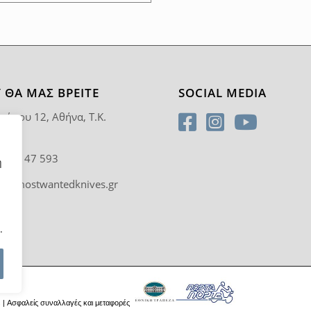
 ΘΑ ΜΑΣ ΒΡΕΊΤΕ
SOCIAL MEDIA
ρύπου 12, Αθήνα, T.K.
5
0 92 47 593
η
fo@mostwantedknives.gr
.
s
| Ασφαλείς συναλλαγές και μεταφορές