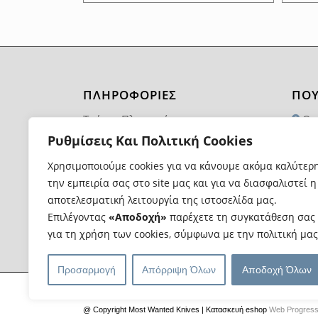
ΠΛΗΡΟΦΟΡΙΕΣ
ΠΟΥ
Τρόποι Πληρωμής
Θα
1174
Ρυθμίσεις Και Πολιτική Cookies
Τρόποι και Κόστος Αποστολής
21
Χρησιμοποιούμε cookies για να κάνουμε ακόμα καλύτερ
Επιστροφές Προϊόντων
την εμπειρία σας στο site μας και για να διασφαλιστεί η
in
Όροι Χρήσης
αποτελεσματική λειτουργία της ιστοσελίδα μας.
Επιλέγοντας
«Αποδοχή»
παρέχετε τη συγκατάθεση σας
για τη χρήση των cookies, σύμφωνα με την πολιτική μας
Προσαρμογή
Απόρριψη Όλων
Αποδοχή Όλων
@ Copyright Most Wanted Knives | Κατασκευή eshop
Web Progres