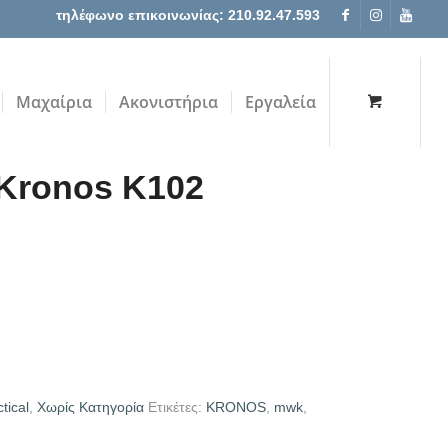
τηλέφωνο επικοινωνίας: 210.92.47.593
Μαχαίρια
Ακονιστήρια
Εργαλεία
 Kronos K102
tical
,
Χωρίς Κατηγορία
Ετικέτες:
KRONOS
,
mwk
,