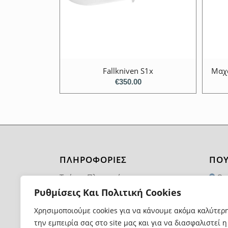
Fallkniven S1x
Μαχα
€
350.00
ΠΛΗΡΟΦΟΡΙΕΣ
ΠΟΥ
Τρόποι Πληρωμής
Θα
1174
Ρυθμίσεις Και Πολιτική Cookies
Τρόποι και Κόστος Αποστολής
21
Χρησιμοποιούμε cookies για να κάνουμε ακόμα καλύτερ
Επιστροφές Προϊόντων
την εμπειρία σας στο site μας και για να διασφαλιστεί η
in