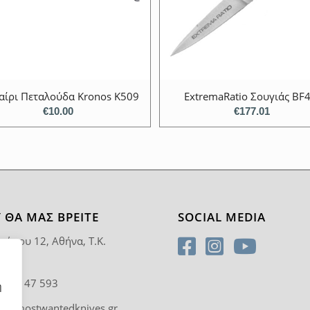
ίρι Πεταλούδα Kronos K509
ExtremaRatio Σουγιάς BF4
€
10.00
€
177.01
 ΘΑ ΜΑΣ ΒΡΕΊΤΕ
SOCIAL MEDIA
ρύπου 12, Αθήνα, T.K.
5
0 92 47 593
η
fo@mostwantedknives.gr