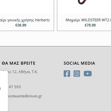
ίρι γενικής χρήσης Herbertz
Μαχαίρι WILDSTEER WT2.
€
36.99
€
78.99
 ΘΑ ΜΑΣ ΒΡΕΊΤΕ
SOCIAL MEDIA
ρύπου 12, Αθήνα, T.K.
5
0 92 47 593
η
fo@mostwantedknives.gr