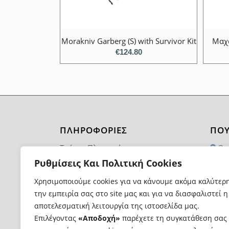
Morakniv Garberg (S) with Survivor Kit
Μαχα
€
124.80
ΠΛΗΡΟΦΟΡΙΕΣ
ΠΟΥ
Τρόποι Πληρωμής
Θα
1174
Ρυθμίσεις Και Πολιτική Cookies
Τρόποι και Κόστος Αποστολής
21
Χρησιμοποιούμε cookies για να κάνουμε ακόμα καλύτερ
Επιστροφές Προϊόντων
την εμπειρία σας στο site μας και για να διασφαλιστεί η
in
Όροι Χρήσης
αποτελεσματική λειτουργία της ιστοσελίδα μας.
Επιλέγοντας
«Αποδοχή»
παρέχετε τη συγκατάθεση σας