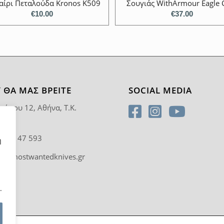
ίρι Πεταλούδα Kronos K509
Σουγιάς WithArmour Eagle 
€
10.00
€
37.00
 ΘΑ ΜΑΣ ΒΡΕΊΤΕ
SOCIAL MEDIA
ρύπου 12, Αθήνα, T.K.
5
0 92 47 593
η
fo@mostwantedknives.gr
.