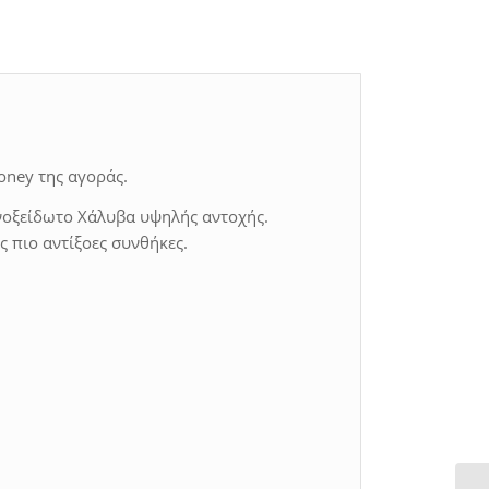
oney της αγοράς.
νοξείδωτο Χάλυβα υψηλής αντοχής.
 πιο αντίξοες συνθήκες.
m
m