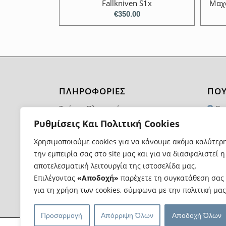
Fallkniven S1x
Μαχα
€
350.00
ΠΛΗΡΟΦΟΡΙΕΣ
ΠΟΥ
Τρόποι Πληρωμής
Θα
1174
Ρυθμίσεις Και Πολιτική Cookies
Τρόποι και Κόστος Αποστολής
21
Χρησιμοποιούμε cookies για να κάνουμε ακόμα καλύτερ
Επιστροφές Προϊόντων
την εμπειρία σας στο site μας και για να διασφαλιστεί η
in
Όροι Χρήσης
αποτελεσματική λειτουργία της ιστοσελίδα μας.
Επιλέγοντας
«Αποδοχή»
παρέχετε τη συγκατάθεση σας
για τη χρήση των cookies, σύμφωνα με την πολιτική μας
Προσαρμογή
Απόρριψη Όλων
Αποδοχή Όλων