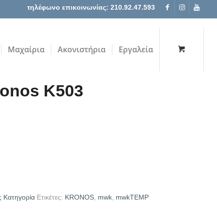
τηλέφωνο επικοινωνίας: 210.92.47.593
Μαχαίρια
Ακονιστήρια
Εργαλεία
ronos K503
ς Κατηγορία
Ετικέτες:
KRONOS
,
mwk
,
mwkTEMP