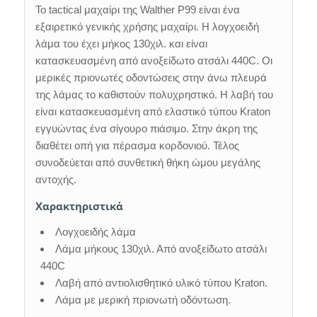
Το tactical μαχαίρι της Walther P99 είναι ένα
εξαιρετικό γενικής χρήσης μαχαίρι. Η λογχοειδή
λάμα του έχει μήκος 130χιλ. και είναι
κατασκευασμένη από ανοξείδωτο ατσάλι 440C. Οι
μερικές πριονωτές οδοντώσεις στην άνω πλευρά
της λάμας το καθιστούν πολυχρηστικό. Η λαβή του
είναι κατασκευασμένη από ελαστικό τύπου Kraton
εγγυώντας ένα σίγουρο πιάσιμο. Στην άκρη της
διαθέτει οπή για πέρασμα κορδονιού. Τέλος
συνοδεύεται από συνθετική θήκη ώμου μεγάλης
αντοχής.
Χαρακτηριστικά
Λογχοειδής λάμα
Λάμα μήκους 130χιλ. Από ανοξείδωτο ατσάλι
440C
Λαβή από αντιολισθητικό υλικό τύπου Kraton.
Λάμα με μερική πριονωτή οδόντωση.