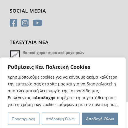
SOCIAL MEDIA
ΤΕΛΕΥΤΑΙΑ ΝΕΑ
Βασικά χαρακτηριστικά μαχαιριών
14 Φεβρουαρίου 2018 - 17:21
Ρυθμίσεις Και Πολιτική Cookies
Χρησιμοποιούμε cookies για να κάνουμε ακόμα καλύτερη
την εμπειρία σας στο site μας και για να διασφαλιστεί η
αποτελεσματική λειτουργία της ιστοσελίδα μας.
Επιλέγοντας
«Αποδοχή»
παρέχετε τη συγκατάθεση σας
για τη χρήση των cookies, σύμφωνα με την πολιτική μας.
@ Copyright Most Wanted Knives | Κατασκευή eshop
Web Progress
|
Προσαρμογή
Απόρριψη Όλων
Αποδοχή Όλων
Ασφαλείς συναλλαγές και μεταφορές