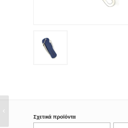
Σουγιάς ιστιοπλοίας με
πλαστική λαβή
Σχετικά προϊόντα
Osculati...