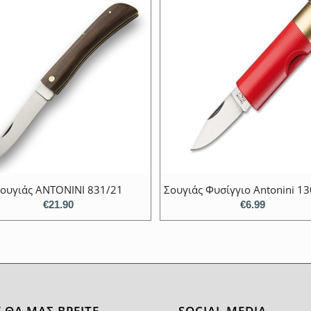
ουγιάς ANTONINI 831/21
Σουγιάς Φυσίγγιο Antonini 13
€
21.90
€
6.99
 ΘΑ ΜΑΣ ΒΡΕΊΤΕ
SOCIAL MEDIA