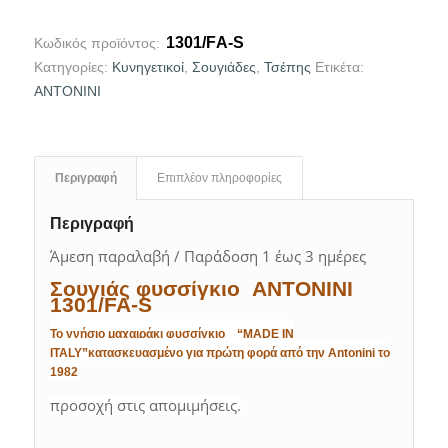
1301/FΑ-S
Κωδικός προϊόντος:
Κατηγορίες:
Κυνηγετικοί
,
Σουγιάδες
,
Τσέπης
Ετικέτα:
ANTONINI
Περιγραφή
Επιπλέον πληροφορίες
Περιγραφή
Άμεση παραλαβή / Παράδοση 1 έως 3 ημέρες
Σουγιάς φυσσίγκιο ANTONINI
1301/FA-S
Το γνήσιο μαχαιράκι φυσσίγκιο “MADE IN
ITALY”κατασκευασμένο για πρώτη φορά από την Antonini το
1982
προσοχή στις απομιμήσεις.