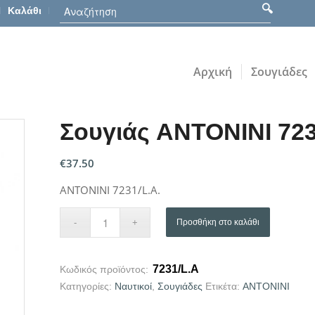
Καλάθι
Αρχική
Σουγιάδες
Σουγιάς ANTONINI 723
€
37.50
ANTONINI 7231/L.A.
Προσθήκη στο καλάθι
7231/L.A
Κωδικός προϊόντος:
Κατηγορίες:
Ναυτικοί
,
Σουγιάδες
Ετικέτα:
ANTONINI