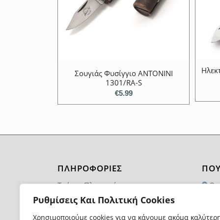
Ηλεκ
Σουγιάς Φυσίγγιο ANTONINI
1301/RΑ-S
€
5.99
ΠΛΗΡΟΦΟΡΙΕΣ
ΠΟΥ
Τρόποι Πληρωμής
Θα
1174
Ρυθμίσεις Και Πολιτική Cookies
Τρόποι και Κόστος Αποστολής
21
Χρησιμοποιούμε cookies για να κάνουμε ακόμα καλύτερ