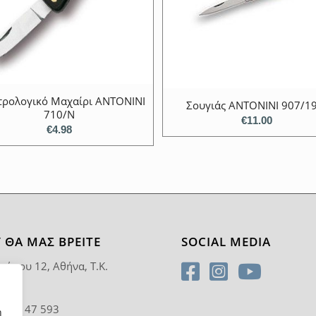
τρολογικό Μαχαίρι ANTONINI
Σουγιάς ANTONINI 907/1
710/Ν
€
11.00
€
4.98
 ΘΑ ΜΑΣ ΒΡΕΊΤΕ
SOCIAL MEDIA
ρύπου 12, Αθήνα, T.K.
5
0 92 47 593
η