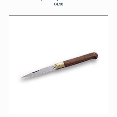
€
4.98