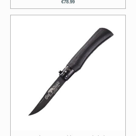
€
78.99