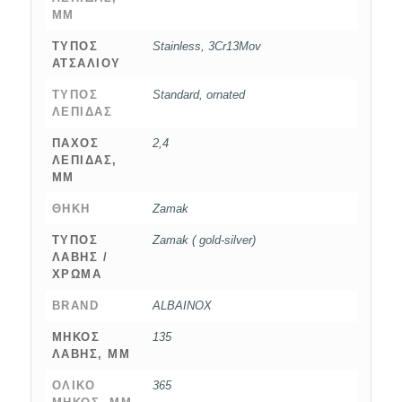
MM
ΤΎΠΟΣ
Stainless, 3Cr13Mov
ΑΤΣΑΛΙΟΎ
ΤΎΠΟΣ
Standard, ornated
ΛΕΠΊΔΑΣ
ΠΆΧΟΣ
2,4
ΛΕΠΊΔΑΣ,
MM
ΘΉΚΗ
Zamak
ΤΎΠΟΣ
Zamak ( gold-silver)
ΛΑΒΉΣ /
ΧΡΏΜΑ
BRAND
ALBAINOX
ΜΉΚΟΣ
135
ΛΑΒΉΣ, MM
ΟΛΙΚΌ
365