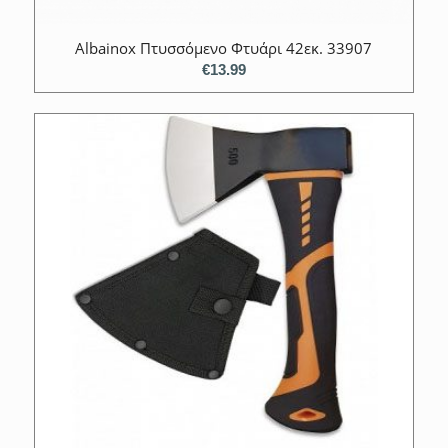
Αlbainox Πτυσσόμενο Φτυάρι 42εκ. 33907
€
13.99