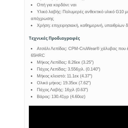
Οπή για κορδόνι: ναι
Υλικό λαβής: Πολυμερές ανθεκτικό υλικό G10 μ
απόχρωσης
Χρήση: επιχειρησιακή, καθημερινή, υπαιθρίων 
Τεχνικές Προδιαγραφές
Ατσάλι Λεπίδας: CPM-CruWear® χάλυβας που έ
65HRC
Μήκος Λεπίδας: 8.26εκ (3.25”)
Πάχος Λεπίδας: 3.556χιλ. (0.140”)
Μήκος κλειστό: 11.1εκ (4.37”)
Ολικό μήκος: 19.35εκ (7.62”)
Πάχος Λαβής: 16χιλ (0.63”)
Βάρος: 130.41γρ (4.60oz)