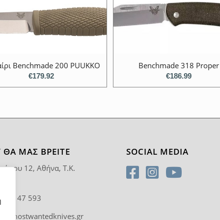
ίρι Benchmade 200 PUUKKO
Benchmade 318 Proper
€
179.92
€
186.99
 ΘΑ ΜΑΣ ΒΡΕΊΤΕ
SOCIAL MEDIA
ρύπου 12, Αθήνα, T.K.
5
0 92 47 593
η
fo@mostwantedknives.gr