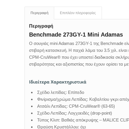
Περιγραφή
Επιπλέον πληροφορίες
Περιγραφή
Benchmade 273GY-1 Mini Adamas
Ο σουγιάς mini Adamas 273GY-1 της Benchmade είν
στιβαρή κατασκευή. Η παχιά λάμα του 3.5 χιλ. είν
CPM-CruWear® που έχει υποστεί διαδικασία σκλήρυ
στιβαρότητας και αξιοπιστίας που έχουν ορίσει τα
Ιδιαίτερα Χαρακτηριστικά
Σχέδιο λεπίδας: Επίπεδο
Φινίρισμα/χρώμα Λεπίδας: Κοβαλτίου γκρι απ
Ατσάλι Λεπίδας: CPM-CruWear® (63-65)
Σχέδιο Λεπίδας: Λογχοειδές (drop-point)
Τύπος Κλιπ: Βαθιάς απόκρυψης – MALICE CL
Θραύση Κρυστάλλου: όχι