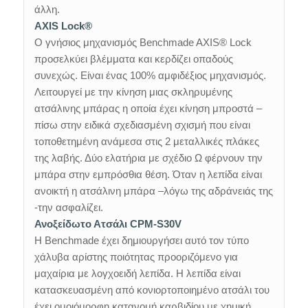
άλλη.
AXIS Lock®
Ο γνήσιος μηχανισμός Benchmade AXIS® Lock
προσελκύει βλέμματα και κερδίζει οπαδούς
συνεχώς. Είναι ένας 100% αμφιδέξιος μηχανισμός.
Λειτουργεί με την κίνηση μιας σκληρυμένης
ατσάλινης μπάρας η οποία έχει κίνηση μπροστά –
πίσω στην ειδικά σχεδιασμένη σχισμή που είναι
τοποθετημένη ανάμεσα στις 2 μεταλλικές πλάκες
της λαβής. Δύο ελατήρια με σχέδιο Ω φέρνουν την
μπάρα στην εμπρόσθια θέση. Όταν η λεπίδα είναι
ανοικτή η ατσάλινη μπάρα –λόγω της αδράνειάς της
-την ασφαλίζει.
Ανοξείδωτο Ατσάλι CPM-S30V
Η Benchmade έχει δημιουργήσει αυτό τον τύπο
χάλυβα αρίστης ποιότητας προοριζόμενο για
μαχαίρια με λογχοειδή λεπίδα. Η λεπίδα είναι
κατασκευασμένη από κονιορτοποιημένο ατσάλι του
έχει ομοιόμορφη κατανομή καρβιδίου με χημική