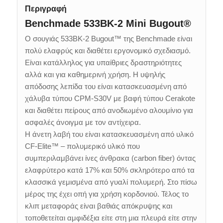
Περιγραφή
Benchmade 533BK-2 Mini Bugout®
Ο σουγιάς 533BK-2 Bugout™ της Benchmade είναι
πολύ ελαφρύς και διαθέτει εργονομικό σχεδιασμό.
Είναι κατάλληλος για υπαίθριες δραστηριότητες
αλλά και για καθημερινή χρήση. Η υψηλής
απόδοσης λεπίδα του είναι κατασκευασμένη από
χάλυβα τύπου CPM-S30V με βαφή τύπου Cerakote
και διαθέτει πείρους από ανοδιωμένο αλουμίνιο για
ασφαλές άνοιγμα με τον αντίχειρα.
Η άνετη λαβή του είναι κατασκευασμένη από υλικό
CF-Elite™ – πολυμερικό υλικό που
συμπεριλαμβάνει ίνες άνθρακα (carbon fiber) όντας
ελαφρύτερο κατά 17% και 50% σκληρότερο από τα
κλασσικά γεμισμένα από γυαλί πολυμερή. Στο πίσω
μέρος της έχει οπή για χρήση κορδονιού. Τέλος το
κλιπ μεταφοράς είναι βαθιάς απόκρυψης και
τοποθετείται αμφιδέξια είτε στη μια πλευρά είτε στην