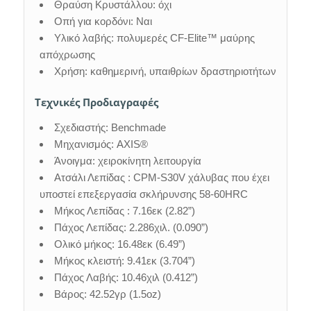
Θραύση Κρυστάλλου: όχι
Οπή για κορδόνι: Ναι
Υλικό λαβής: πολυμερές CF-Elite™ μαύρης
απόχρωσης
Χρήση: καθημερινή, υπαιθρίων δραστηριοτήτων
Τεχνικές Προδιαγραφές
Σχεδιαστής: Benchmade
Μηχανισμός: AXIS®
Άνοιγμα: χειροκίνητη λειτουργία
Ατσάλι Λεπίδας : CPM-S30V χάλυβας που έχει
υποστεί επεξεργασία σκλήρυνσης 58-60HRC
Μήκος Λεπίδας : 7.16εκ (2.82”)
Πάχος Λεπίδας: 2.286χιλ. (0.090”)
Ολικό μήκος: 16.48εκ (6.49”)
Μήκος κλειστή: 9.41εκ (3.704”)
Πάχος Λαβής: 10.46χιλ (0.412”)
Βάρος: 42.52γρ (1.5oz)