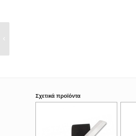
ExtremaRatio Σουγιάς
BF4 R
Σχετικά προϊόντα