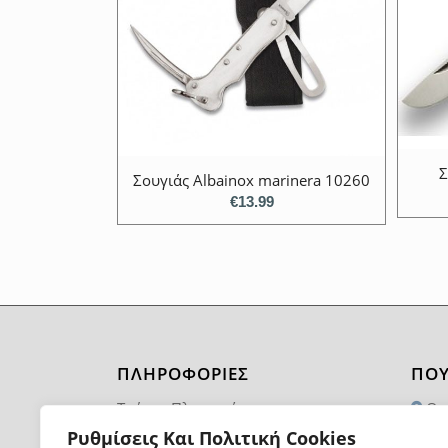
Σ
Σουγιάς Albainox marinera 10260
€
13.99
ΠΛΗΡΟΦΟΡΙΕΣ
ΠΟΥ
Τρόποι Πληρωμής
Θα
1174
Ρυθμίσεις Και Πολιτική Cookies
Τρόποι και Κόστος Αποστολής