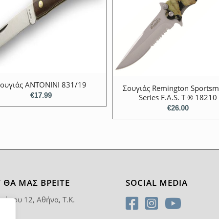
ουγιάς ANTONINI 831/19
Σουγιάς Remington Sports
€
17.99
Series F.A.S. T ® 18210
€
26.00
 ΘΑ ΜΑΣ ΒΡΕΊΤΕ
SOCIAL MEDIA
ρύπου 12, Αθήνα, T.K.
5