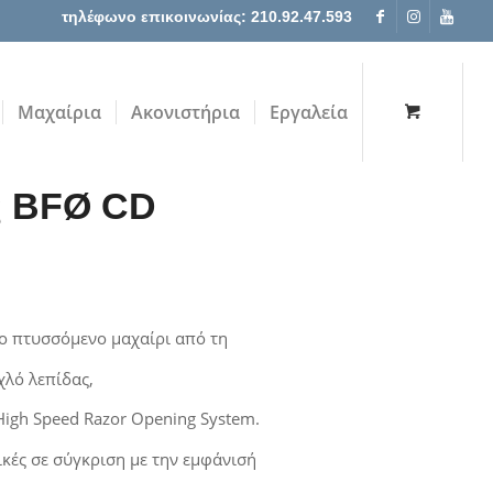
τηλέφωνο επικοινωνίας: 210.92.47.593
Μαχαίρια
Ακονιστήρια
Εργαλεία
ς BFØ CD
λο πτυσσόμενο μαχαίρι από τη
χλό λεπίδας,
igh Speed ​​Razor Opening System.
ικές σε σύγκριση με την εμφάνισή