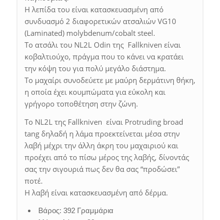
Η λεπίδα του είναι κατασκευασμένη από
συνδυασμό 2 διαφορετικών ατσαλιών VG10
(Laminated) molybdenum/cobalt steel.
Το ατσάλι του NL2L Odin της Fallkniven είναι
κοβαλτιούχο, πράγμα που το κάνει να κρατάει
την κόψη του για πολύ μεγάλο διάστημα.
Το μαχαίρι συνοδεύετε με μαύρη δερμάτινη θήκη,
η οποία έχει κουμπώματα για εύκολη και
γρήγορο τοποθέτηση στην ζώνη.
Το NL2L της Fallkniven είναι Protruding broad
tang δηλαδή η λάμα προεκτείνεται μέσα στην
λαβή μέχρι την άλλη άκρη του μαχαιριού και
προέχει από το πίσω μέρος της λαβής, δίνοντάς
σας την σιγουριά πως δεν θα σας “προδώσει”
ποτέ.
Η λαβή είναι κατασκευασμένη από δέρμα.
Βάρος: 392 Γραμμάρια