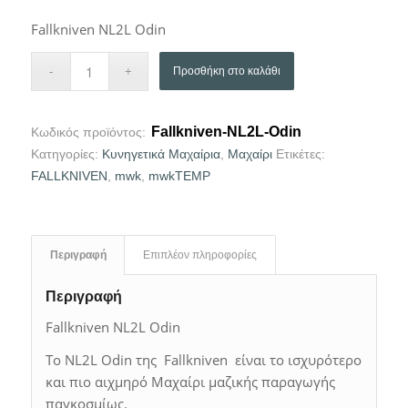
Fallkniven NL2L Odin
Προσθήκη στο καλάθι
Fallkniven-NL2L-Odin
Κωδικός προϊόντος:
Κατηγορίες:
Κυνηγετικά Μαχαίρια
,
Μαχαίρι
Ετικέτες:
FALLKNIVEN
,
mwk
,
mwkTEMP
Περιγραφή
Επιπλέον πληροφορίες
Περιγραφή
Fallkniven NL2L Odin
Το NL2L Odin της Fallkniven είναι το ισχυρότερο
και πιο αιχμηρό Μαχαίρι μαζικής παραγωγής
παγκοσμίως.