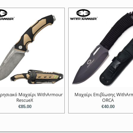
ιρησιακό Μαχαίρι WithArmour
Μαχαίρι Επιβίωσης WithAr
RescueX
ORCA
€
85.00
€
40.00