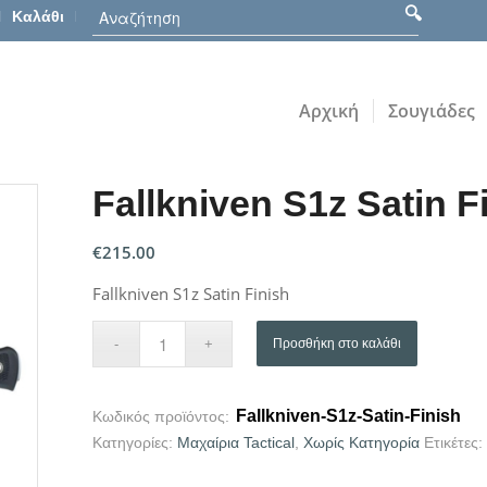
Καλάθι
Αρχική
Σουγιάδες
Fallkniven S1z Satin F
€
215.00
Fallkniven S1z Satin Finish
Προσθήκη στο καλάθι
Fallkniven-S1z-Satin-Finish
Κωδικός προϊόντος:
Κατηγορίες:
Μαχαίρια Tactical
,
Χωρίς Κατηγορία
Ετικέτες