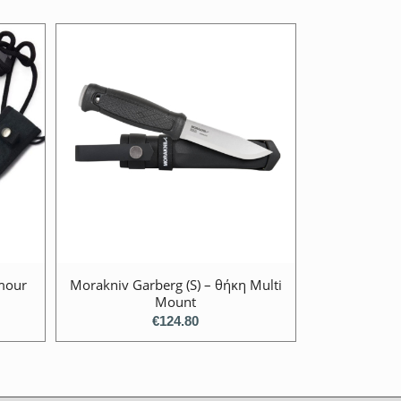
mour
Morakniv Garberg (S) – θήκη Multi
Mount
€
124.80