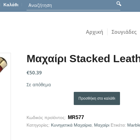
Καλάθι
Αρχική
Σουγιάδες
Mαχαίρι Stacked Leat
€
50.39
Σε απόθεμα
Προσθήκη στο καλάθι
MR577
Κωδικός προϊόντος:
Κατηγορίες:
Κυνηγετικά Μαχαίρια
,
Μαχαίρι
Ετικέτα:
Marbl