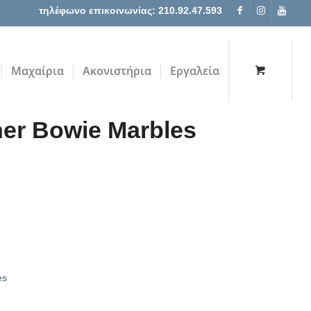
τηλέφωνο επικοινωνίας: 210.92.47.593
Μαχαίρια
Ακονιστήρια
Εργαλεία
her Bowie Μarbles
es