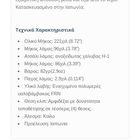
Κατασκευασμένο στην Ιαπωνία.
Τεχνικά Χαρακτηριστικά
Ολικό Μήκος: 221χιλ.(8.72”)
Μήκος λάμας:96χιλ.(3.78”)
Ατσάλι λάμας: ανοξείδωτος χάλυβας H-1
Μήκος λάμας: 86χιλ.(3.39”)
Βάρος: 82γρ(2.9oz)
Πάχος λάμας: 2.9χιλ.(0.114”)
Υλικό λαβής: Ενισχυμένο πολυμερές
υαλοβάμβακας FRN
Θέση κλιπ: Αμφιδέξια με δυνατότητα
τοποθέτησης σε τέσσερις (4) θέσεις.
Άλεσμα: Κοίλο
Προέλευση: Ιαπωνία