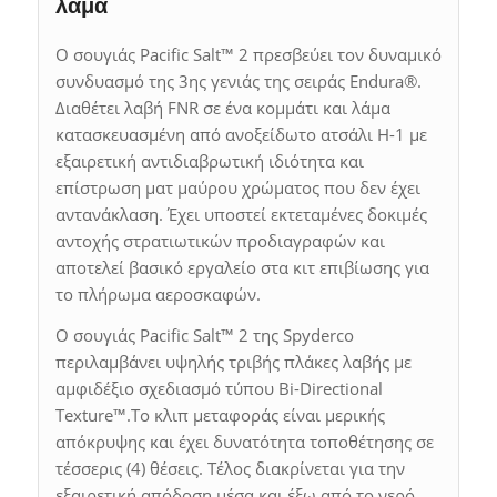
λάμα
Ο σουγιάς Pacific Salt™ 2 πρεσβεύει τον δυναμικό
συνδυασμό της 3ης γενιάς της σειράς Endura®.
Διαθέτει λαβή FNR σε ένα κομμάτι και λάμα
κατασκευασμένη από ανοξείδωτο ατσάλι H-1 με
εξαιρετική αντιδιαβρωτική ιδιότητα και
επίστρωση ματ μαύρου χρώματος που δεν έχει
αντανάκλαση. Έχει υποστεί εκτεταμένες δοκιμές
αντοχής στρατιωτικών προδιαγραφών και
αποτελεί βασικό εργαλείο στα κιτ επιβίωσης για
το πλήρωμα αεροσκαφών.
Ο σουγιάς Pacific Salt™ 2 της Spyderco
περιλαμβάνει υψηλής τριβής πλάκες λαβής με
αμφιδέξιο σχεδιασμό τύπου Bi-Directional
Texture™.Το κλιπ μεταφοράς είναι μερικής
απόκρυψης και έχει δυνατότητα τοποθέτησης σε
τέσσερις (4) θέσεις. Τέλος διακρίνεται για την
εξαιρετική απόδοση μέσα και έξω από το νερό.