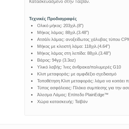
Κατασκευασμένο στην Ταϊβάν.
Τεχνικές Προδιαγραφές
Ολικό μήκος: 203χιλ.(8”)
Μήκος λάμας: 88χιλ.(3.48”)
Ατσάλι λάμας: ανοξείδωτος χάλυβας τύπου C
Μήκος με κλειστή λάμα: 118χιλ.(4.64”)
Μήκος λάμας στη λεπίδα: 88χιλ.(3.48”)
Βάρος: 94γρ (3.3oz)
Υλικό λαβής: Ίνες άνθρακα/πολυμερές G10
Κλιπ μεταφοράς: με αμφιδέξιο σχεδιασμό
Τοποθέτηση Κλιπ μεταφοράς: λάμα να κοιτάει π
Τύπος ασφάλειας: Πλάκα συμπίεσης για την α
Άλεσμα Λάμας: Επίπεδο PlainEdge™
Χώρα κατασκευής: Ταϊβάν