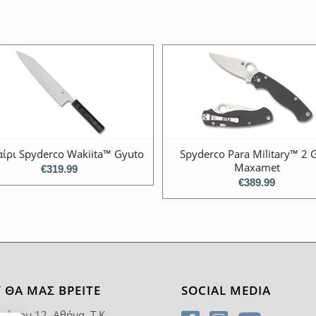
ίρι Spyderco Wakiita™ Gyuto
Spyderco Para Military™ 2 
Maxamet
€
319.99
€
389.99
 ΘΑ ΜΑΣ ΒΡΕΊΤΕ
SOCIAL MEDIA
ρύπου 12, Αθήνα, T.K.