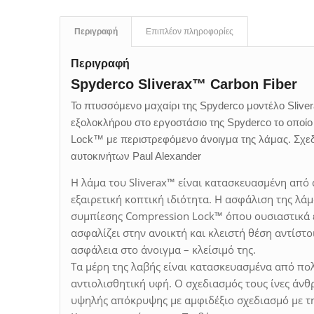
Περιγραφή
Επιπλέον πληροφορίες
Περιγραφή
Spyderco Sliverax™ Carbon Fiber
Το πτυσσόμενο μαχαίρι της Spyderco μοντέλο Slive
εξολοκλήρου στο εργοστάσιο της Spyderco το οποί
Lock™ με περιστρεφόμενο άνοιγμα της λάμας. Σχε
αυτοκινήτων Paul Alexander
Η λάμα του Sliverax™ είναι κατασκευασμένη από
εξαιρετική κοπτική ιδιότητα. Η ασφάλιση της λά
συμπίεσης Compression Lock™ όπου ουσιαστικά ε
ασφαλίζει στην ανοικτή και κλειστή θέση αντίστο
ασφάλεια στο άνοιγμα – κλείσιμό της.
Τα μέρη της λαβής είναι κατασκευασμένα από π
αντιολισθητική υφή. Ο σχεδιασμός τους ίνες άνθρ
υψηλής απόκρυψης με αμφιδέξιο σχεδιασμό με την