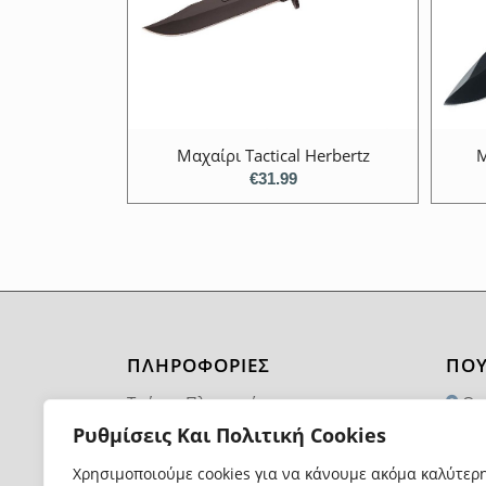
Μαχαίρι Τactical Herbertz
Μ
€
31.99
ΠΛΗΡΟΦΟΡΙΕΣ
ΠΟΥ
Τρόποι Πληρωμής
Θα
1174
Ρυθμίσεις Και Πολιτική Cookies
Τρόποι και Κόστος Αποστολής
21
Χρησιμοποιούμε cookies για να κάνουμε ακόμα καλύτερ
Επιστροφές Προϊόντων