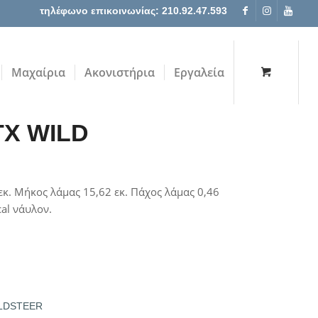
τηλέφωνο επικοινωνίας: 210.92.47.593
Μαχαίρια
Ακονιστήρια
Εργαλεία
TX WILD
κ. Μήκος λάμας 15,62 εκ. Πάχος λάμας 0,46
cal νάυλον.
LDSTEER