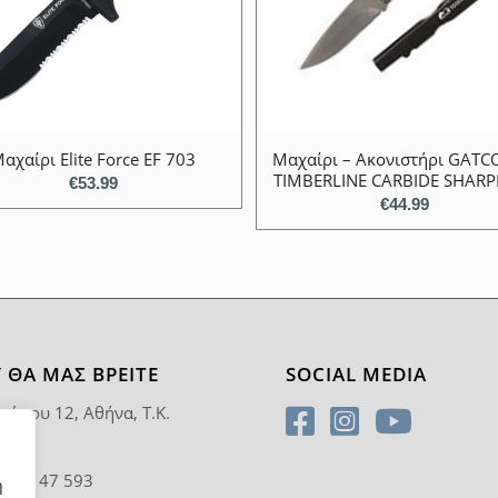
αχαίρι Elite Force EF 703
Μαχαίρι – Ακονιστήρι GATC
TIMBERLINE CARBIDE SHAR
€
53.99
€
44.99
 ΘΑ ΜΑΣ ΒΡΕΊΤΕ
SOCIAL MEDIA
ρύπου 12, Αθήνα, T.K.
5
0 92 47 593
η