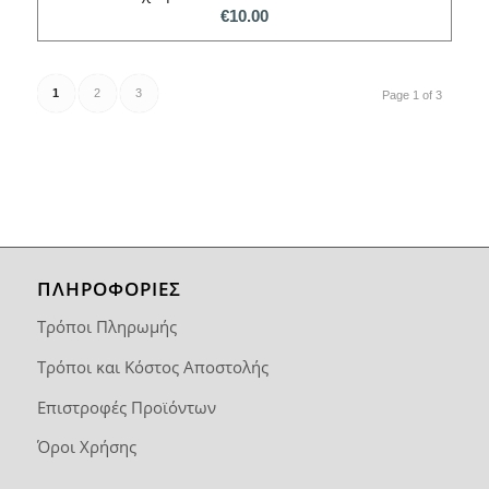
€
10.00
1
2
3
Page 1 of 3
ΠΛΗΡΟΦΟΡΙΕΣ
Τρόποι Πληρωμής
Τρόποι και Κόστος Αποστολής
Επιστροφές Προϊόντων
Όροι Χρήσης