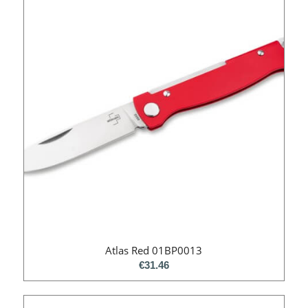
Atlas Red 01BP0013
€
31.46