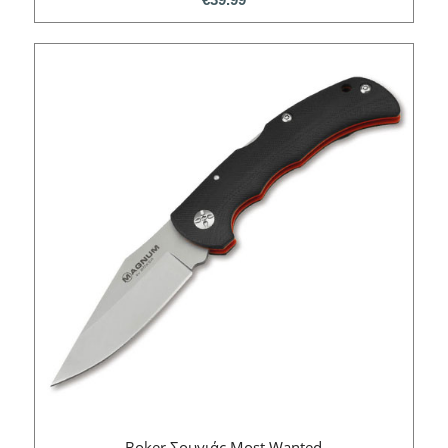
Boker Σουγιάς Most Wanted