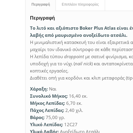
Περιγραφή
Επιπλέον πληροφορίες
Περιγραφή
Το λιτό και αξιόπιστο Boker Plus Atlas είναι 
λαβής από μαυρισμένο ανοξείδωτο ατσάλι.
Η μινιμαλιστική κατασκευή του είναι εξαιρετικά 
μαχαίρι τον ιδανικό σύντροφο σε κάθε περίσταση
Η λεπίδα τύπου
droppoint
με σατινέ φινίρισμα, κ
υποδοχή για το νύχι (
nail nick
) και ανταποκρίνετα
κοπτικές εργασίες.
Διαθέτει οπή για κορδόνι και κλιπ μεταφοράς (tip
Χάραξη:
Ναι
Συνολικό Μήκος:
16,40 εκ.
Μήκος Λεπίδας:
6,70 εκ.
Πάχος Λεπίδας:
2,40 χιλ.
Βάρος:
75,00 γρ.
Υλικό Λεπίδας:
12C27
Υλικό Λαβής:
Ανοξείδωτο Ατσάλι