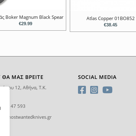
άς Boker Magnum Black Spear
Atlas Copper 01BO852
€
29.99
€
38.45
 ΘΑ ΜΑΣ ΒΡΕΊΤΕ
SOCIAL MEDIA
ρύπου 12, Αθήνα, T.K.
5
0 92 47 593
η
fo@mostwantedknives.gr