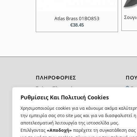
Σουγι
Atlas Brass 01BO853
€
38.45
ΠΛΗΡΟΦΟΡΙΕΣ
ΠΟΥ
Τρόποι Πληρωμής
Θα
1174
Ρυθμίσεις Και Πολιτική Cookies
Τρόποι και Κόστος Αποστολής
21
Χρησιμοποιούμε cookies για να κάνουμε ακόμα καλύτερ
Επιστροφές Προϊόντων
την εμπειρία σας στο site μας και για να διασφαλιστεί η
in
Όροι Χρήσης
αποτελεσματική λειτουργία της ιστοσελίδα μας.
Επιλέγοντας
«Αποδοχή»
παρέχετε τη συγκατάθεση σας