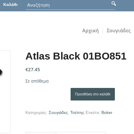
Καλάθι
Αρχική
Σουγιάδες
Atlas Black 01BO851
€
27.45
Σε απόθεμα
Προσθήκη στο καλάθι
Κατηγορίες:
Σουγιάδες
,
Τσέπης
Ετικέτα:
Boker