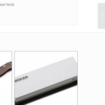
Nail Nick
)