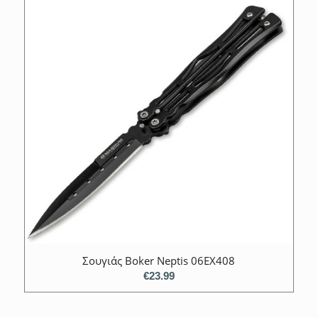
Σουγιάς Βoker Νeptis 06EX408
€
23.99