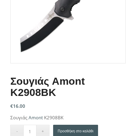
Σουγιάς Amont
K2908BK
€
16.00
Σουγιάς
Amont
K2908BK
Προσθήκη στο καλάθι