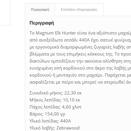
Περιγραφή
Επιπλέον πληροφορίες
Περιγραφή
Το Magnum Elk Hunter είναι ένα αξιόπιστο μαχαίρ
από ανοξείδωτο ατσάλι 440A έχει σατινέ φινίρισμ
με εργονομικά διαμορφωμένες ζυγαριές λαβής απ
βλέμματα με τους επιμήκεις κόκκους της. Το προ
δακτύλων εμποδίζουν την ακούσια ολίσθηση στη 
ενισχυμένη οπή κορδονιού στο άκρο της λαβής μ
κορδονιού ή μενταγιόν στο μαχαίρι. Παρέχεται μ
ασφαλίζεται με πείρο και μπορεί να στερεωθεί άν
Συνολικό μήκος: 22,30 εκ
Μήκος λεπίδας: 10,10 εκ
Πάχος λεπίδας: 4,60 χλστ
Βάρος: 154,00 γρ
Υλικό λεπίδας: 440Α
Υλικό λαβής: Zebrawood