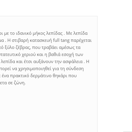
ι με το ιδανικό μήκος λεπίδας . Με λεπίδα
α . Η στιβαρή κατασκευή full tang παρέχεται
ό ξύλο ζέβρας, που τραβάει αμέσως τα
στατευτικό χεριού και η βαθιά εσοχή των
λεπίδα και έτσι αυξάνουν την ασφάλεια . Η
πορεί να χρησιμοποιηθεί για τη σύνδεση
ε ένα πρακτικό δερμάτινο θηκάρι που
ετα σε ζώνη.