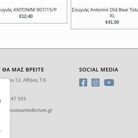
υγιάς ANTONINI 907/15/P
Σουγιάς Antonini Old Bear Tota
XL
€
12.40
€
41.50
 ΘΑ ΜΑΣ ΒΡΕΊΤΕ
SOCIAL MEDIA
ρύπου 12, Αθήνα, T.K.
5
0 92 47 593
η
fo@mostwantedknives.gr
.