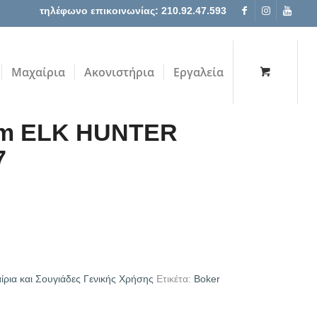
τηλέφωνο επικοινωνίας: 210.92.47.593
Μαχαίρια
Ακονιστήρια
Εργαλεία
um ELK HUNTER
7
ίρια και Σουγιάδες Γενικής Χρήσης
Ετικέτα:
Boker