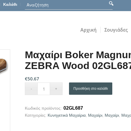
Καλάθι
Αρχική
Σουγιάδες
Mαχαίρι Boker Magn
ZEBRA Wood 02GL68
€
50.67
Προσθήκη στο καλάθι
02GL687
Κωδικός προϊόντος:
Κατηγορίες:
Κυνηγετικά Μαχαίρια
,
Μαχαίρι
,
Μαχαίρι
,
Μαχα