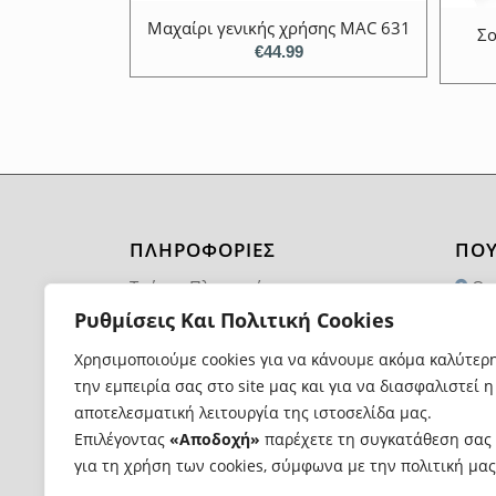
Μαχαίρι γενικής χρήσης MAC 631
Σο
€
44.99
ΠΛΗΡΟΦΟΡΙΕΣ
ΠΟΥ
Τρόποι Πληρωμής
Θα
1174
Ρυθμίσεις Και Πολιτική Cookies
Τρόποι και Κόστος Αποστολής
21
Χρησιμοποιούμε cookies για να κάνουμε ακόμα καλύτερ
Επιστροφές Προϊόντων
την εμπειρία σας στο site μας και για να διασφαλιστεί η
in
Όροι Χρήσης
αποτελεσματική λειτουργία της ιστοσελίδα μας.
Επιλέγοντας
«Αποδοχή»
παρέχετε τη συγκατάθεση σας
για τη χρήση των cookies, σύμφωνα με την πολιτική μας